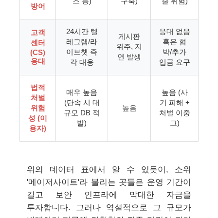
즈 등)
구축)
출 위험)
방어
24시간 텔
응대 없음
고객
게시판
레그램/라
혹은 협
센터
위주, 지
이브챗 즉
박/추가
(CS)
연 발생
응대
각 대응
입금 요구
법적
매우 높음
높음 (사
처벌
(단속 시 대
기 피해 +
위험
높음
규모 DB 적
처벌 이중
성 (이
발)
고)
용자)
위의 데이터 표에서 알 수 있듯이, 소위
'메이저사이트'라 불리는 곳들은 운영 기간이
길고 보안 인프라에 막대한 자금을
투자합니다. 그러나 역설적으로 그 규모가