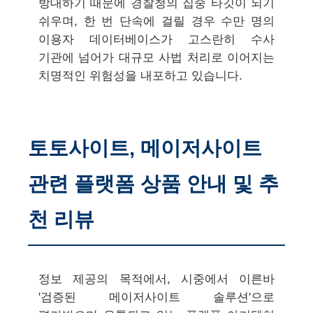
방대하기 때문에 경찰청의 집중 타깃이 되기
쉬우며, 한 번 단속에 걸릴 경우 수만 명의
이용자 데이터베이스가 고스란히 수사
기관에 넘어가 대규모 사법 처리로 이어지는
치명적인 위험성을 내포하고 있습니다.
토토사이트, 메이저사이트
관련 플랫폼 상품 안내 및 추
천 리뷰
정보 제공의 목적에서, 시중에서 이른바
'검증된 메이저사이트 솔루션'으로