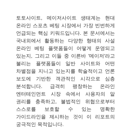
토토사이트, 메이저사이트 생태계는 현대
온라인 스포츠 베팅 시장에서 가장 빈번하게
언급되는 핵심 키워드입니다. 본 문서에서는
국내외에서 활동하는 다양한 형태의 사설
온라인 베팅 플랫폼들이 어떻게 운영되고
있는지, 그리고 이들 중 이른바 '메이저'라고
불리는 플랫폼들이 일반 사이트와 어떤
차별점을 지니고 있는지를 학술적이고 언론
보도에 기반한 객관적인 시각으로 심층
분석합니다. 급격히 팽창하는 온라인
엔터테인먼트 시장 속에서 사용자의 알
권리를 충족하고, 불법적인 위협으로부터
스스로를 보호할 수 있는 명확한
가이드라인을 제시하는 것이 이 리포트의
궁극적인 목적입니다.