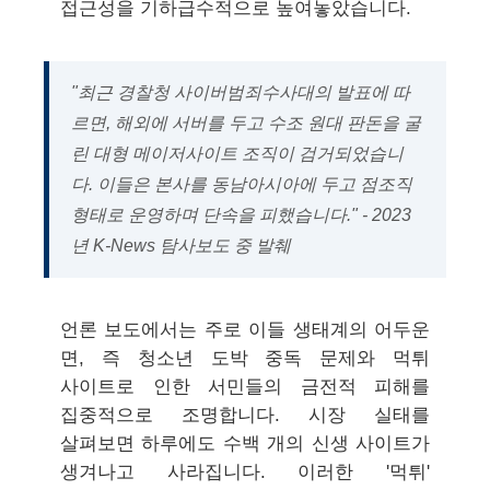
접근성을 기하급수적으로 높여놓았습니다.
"최근 경찰청 사이버범죄수사대의 발표에 따
르면, 해외에 서버를 두고 수조 원대 판돈을 굴
린 대형 메이저사이트 조직이 검거되었습니
다. 이들은 본사를 동남아시아에 두고 점조직
형태로 운영하며 단속을 피했습니다." - 2023
년 K-News 탐사보도 중 발췌
언론 보도에서는 주로 이들 생태계의 어두운
면, 즉 청소년 도박 중독 문제와 먹튀
사이트로 인한 서민들의 금전적 피해를
집중적으로 조명합니다. 시장 실태를
살펴보면 하루에도 수백 개의 신생 사이트가
생겨나고 사라집니다. 이러한 '먹튀'