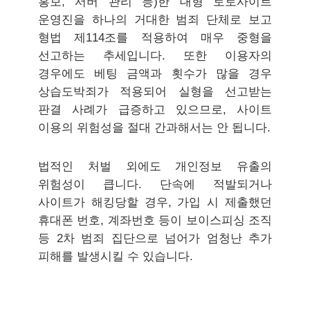
홍보, 서버 관리 등)한 대형 토토사이트
운영진을 하나의 거대한 범죄 단체로 보고
형법 제114조를 적용하여 매우 중형을
선고하는 추세입니다. 또한 이용자의
경우에도 베팅 금액과 횟수가 많을 경우
상습도박죄가 적용되어 실형을 선고받는
판결 사례가 급증하고 있으므로, 사이트
이용의 위험성을 절대 간과해서는 안 됩니다.
법적인 처벌 외에도 개인정보 유출의
위험성이 큽니다. 단속에 적발되거나
사이트가 해킹당할 경우, 가입 시 제출했던
휴대폰 번호, 계좌번호 등이 보이스피싱 조직
등 2차 범죄 집단으로 넘어가 엄청난 추가
피해를 발생시킬 수 있습니다.