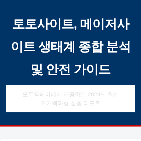
토토사이트, 메이저사
이트 생태계 종합 분석
및 안전 가이드
모두의페이에서 제공하는 2024년 최신
위키백과형 심층 리포트